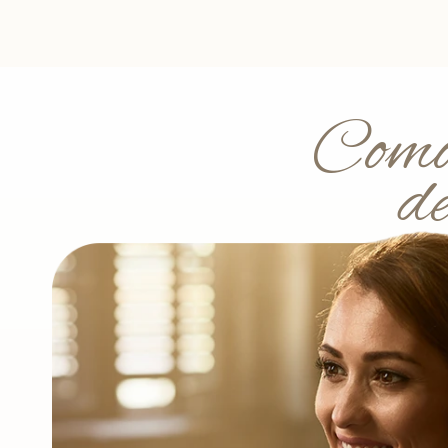
Como 
de