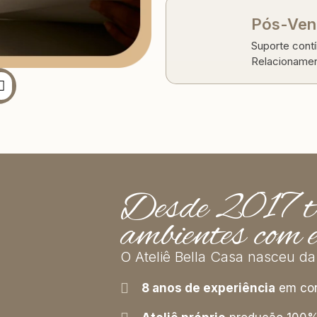
Pós-Vend
Suporte contí
Relacionamen
Desde 2017 t
ambientes com e
O Ateliê Bella Casa nasceu da
8 anos de experiência
em cor