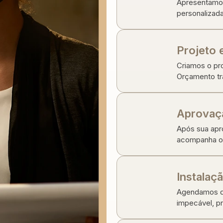
Apresentamos
personalizada
Projeto
Criamos o pr
Orçamento tr
Aprovaç
Após sua apro
acompanha o 
Instalaç
Agendamos di
impecável, pr