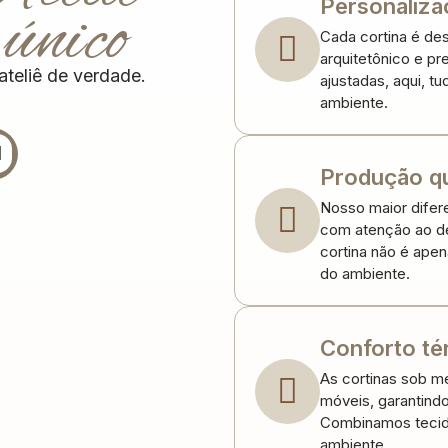
Personaliza
único
Cada cortina é des
arquitetônico e pr
teliê de verdade.
ajustadas, aqui, t
ambiente.
Produção q
Nosso maior difere
com atenção ao de
cortina não é apen
do ambiente.
Conforto té
As cortinas sob me
móveis, garantind
Combinamos tecid
ambiente.