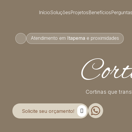
Início
Soluções
Projetos
Benefícios
Pergunta
Atendimento em
Itapema
e proximidades
Cort
Cortinas que tran
Solicite seu orçamento!