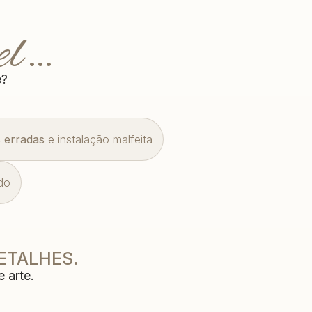
el…
e?
 erradas
e instalação malfeita
do
ETALHES.
 arte.