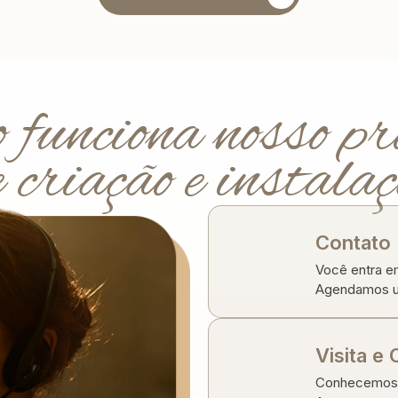
funciona nosso pr
 criação e instala
Contato I
Você entra e
Agendamos um
Visita e 
Conhecemos o