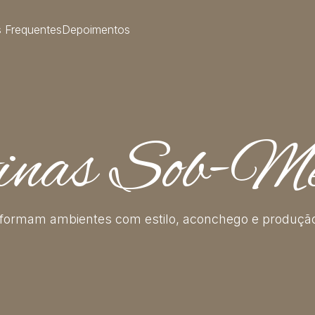
s Frequentes
Depoimentos
inas Sob-M
sformam ambientes com estilo, aconchego e produção 